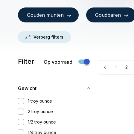
Gouden munten
Goudbaren
Verberg filters
Filter
Op voorraad
1
2
Gewicht
1 troy ounce
2 troy ounce
1/2 troy ounce
1/4 troy ounce