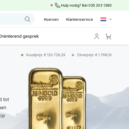
Hulp nodig? Bel
035 203 1380
Koersen
Klantenservice
Oriënterend gesprek
Goudprijs: € 120.726,29
Zilverprijs: € 1.768,10
d tot
aan
 op