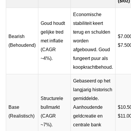
($/oz)
Economische
Goud houdt
stabiliteit keert
gelijke tred
terug en schulden
Bearish
$7.000
met inflatie
worden
(Behoudend)
$7.50
(CAGR
afgebouwd. Goud
~4%).
fungeert puur als
koopkrachtbehoud.
Gebaseerd op het
langjarig historisch
Structurele
gemiddelde.
Base
bullmarkt
Aanhoudende
$10.50
(Realistisch)
(CAGR
geldcreatie en
$11.0
~7%).
centrale bank