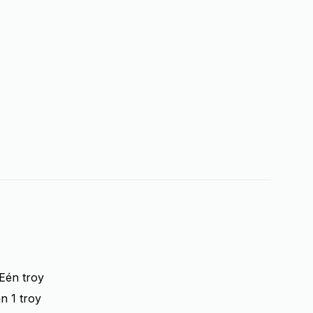
 Eén troy
n 1 troy