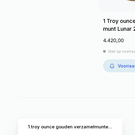
1 Troy ounc
munt Lunar 
4.420,00
Niet op voorra
Voorraa
1 troy ounce gouden verzamelmunten kopen