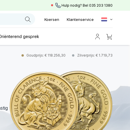
Hulp nodig? Bel
035 203 1380
Koersen
Klantenservice
Oriënterend gesprek
Goudprijs: € 118.256,30
Zilverprijs: € 1.719,73
stig