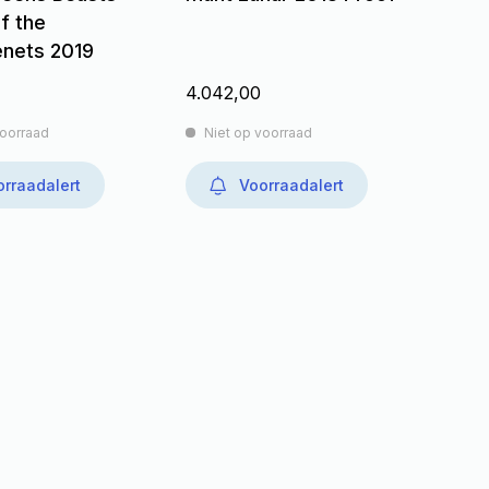
f the
enets 2019
4.042,00
voorraad
Niet op voorraad
rraadalert
Voorraadalert