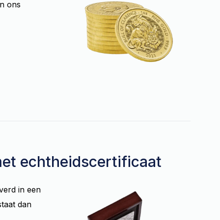
en ons
et echtheidscertificaat
verd in een
staat dan