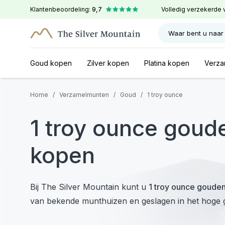
Klantenbeoordeling:
9,7
Volledig verzekerde 
Waar bent u naar
Goud kopen
Zilver kopen
Platina kopen
Verza
Home
/
Verzamelmunten
/
Goud
/
1 troy ounce
1 troy ounce gou
kopen
Bij The Silver Mountain kunt u
1 troy ounce goude
van bekende munthuizen en geslagen in het hoge 