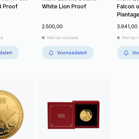
 Proof
White Lion Proof
Falcon o
Plantag
2.500,00
3.941,00
ad
Niet op voorraad
Niet op 
dalert
Voorraadalert
Voo