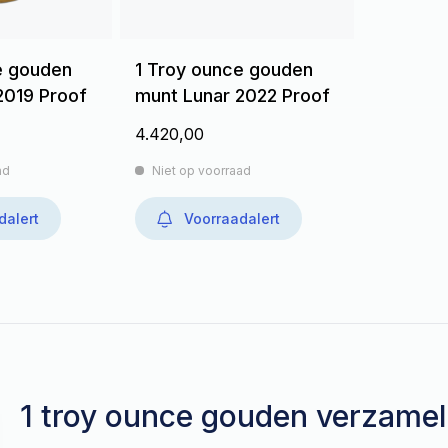
e gouden
1 Troy ounce gouden
2019 Proof
munt Lunar 2022 Proof
4.420,00
ad
Niet op voorraad
dalert
Voorraadalert
1 troy ounce gouden verzame