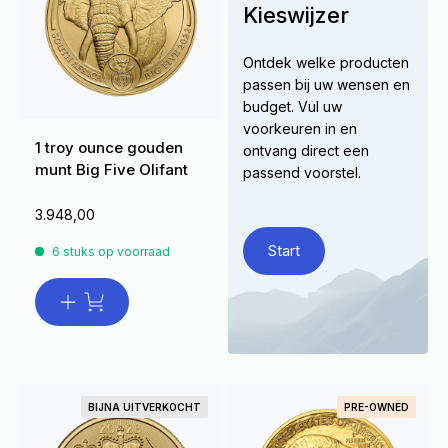
Kieswijzer
Ontdek welke producten
passen bij uw wensen en
budget. Vul uw
voorkeuren in en
1 troy ounce gouden
ontvang direct een
munt Big Five Olifant
passend voorstel.
3.948,00
Start
6 stuks op voorraad
BIJNA UITVERKOCHT
PRE-OWNED