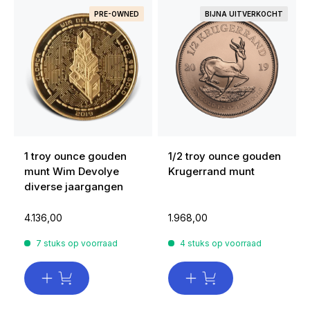
PRE-OWNED
BIJNA UITVERKOCHT
1 troy ounce gouden
1/2 troy ounce gouden
munt Wim Devolye
Krugerrand munt
diverse jaargangen
4.136,00
1.968,00
7 stuks op voorraad
4 stuks op voorraad