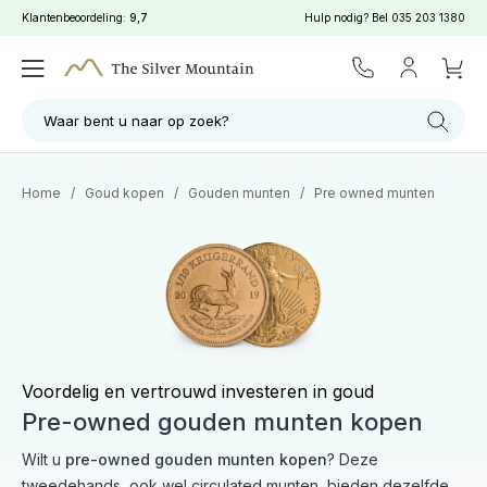
Klantenbeoordeling:
9,7
Hulp nodig? Bel
035 203 1380
Filter
Zoeken
Waar bent u naar op zoek?
Home
/
Goud kopen
/
Gouden munten
/
Pre owned munten
Voordelig en vertrouwd investeren in goud
Pre-owned gouden munten kopen
Wilt u
pre-owned gouden munten kopen
? Deze
tweedehands, ook wel circulated munten, bieden dezelfde