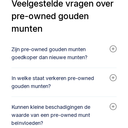
Veelgestelde vragen over
pre-owned gouden
munten
Zijn pre-owned gouden munten
goedkoper dan nieuwe munten?
Ja, pre-owned munten zijn doorgaans
In welke staat verkeren pre-owned
voordeliger omdat de oorspronkelijke premie al
door de eerste eigenaar is betaald. U betaalt
gouden munten?
vooral voor de actuele goudwaarde, waardoor
de prijs per gram meestal lager ligt dan bij
Pre-owned munten verkeren in
nieuwe exemplaren.
Kunnen kleine beschadigingen de
beleggingskwaliteit en worden vooraf
gecontroleerd op gewicht, echtheid en
waarde van een pre-owned munt
algemene conditie. Lichte gebruikssporen zijn
beïnvloeden?
normaal bij circulated munten en hebben geen