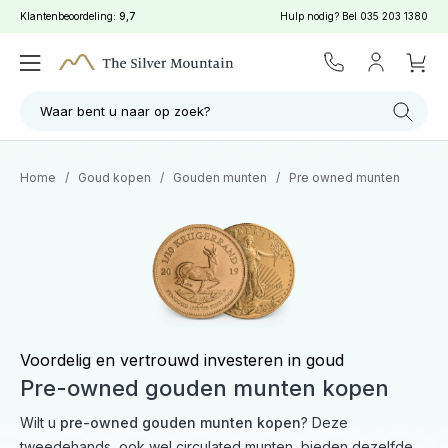
Klantenbeoordeling:
9,7
Hulp nodig? Bel
035 203 1380
Waar bent u naar op zoek?
Home
/
Goud kopen
/
Gouden munten
/
Pre owned munten
Voordelig en vertrouwd investeren in goud
Pre-owned gouden munten kopen
Wilt u
pre-owned gouden munten kopen
? Deze
tweedehands, ook wel circulated munten, bieden dezelfde