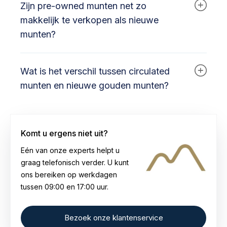
Mountain aangeboden.
Zijn pre-owned munten net zo
professionele apparatuur op gewicht,
afmetingen, echtheid en zuiverheid. Alleen
makkelijk te verkopen als nieuwe
munten die aan de officiële specificaties
munten?
voldoen, worden opgenomen in ons
assortiment, zodat u verzekerd bent van
Ja, pre-owned beleggingsmunten zijn
betrouwbaar beleggingsgoud.
Wat is het verschil tussen circulated
wereldwijd even liquide als nieuwe exemplaren,
zolang ze authentiek en herkenbaar zijn.
munten en nieuwe gouden munten?
Populaire munten zoals Maple Leafs,
Krugerrands of Philharmonikers behouden hun
Circulated munten zijn eerder in omloop
verhandelbaarheid, ongeacht of ze nieuw of
geweest, maar bevatten dezelfde hoeveelheid
circulated zijn.
Komt u ergens niet uit?
fijn goud als nieuwe munten. Het prijsverschil
ontstaat doordat de productiepremie bij
Eén van onze experts helpt u
circulated munten al eerder is voldaan,
graag telefonisch verder. U kunt
waardoor ze aantrekkelijker geprijsd zijn dan
ons bereiken op werkdagen
nieuwe munten.
tussen 09:00 en 17:00 uur.
Bezoek onze klantenservice