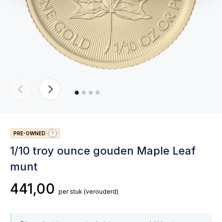
PRE-OWNED
1/10 troy ounce gouden Maple Leaf
munt
441,00
per stuk
(verouderd)