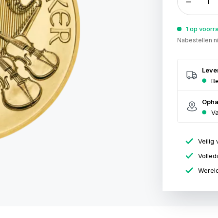
1 op voorr
Nabestellen n
Leve
Be
Opha
Va
Veilig 
Volled
Wereld