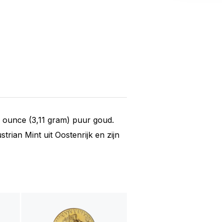
 ounce (3,11 gram) puur goud.
ian Mint uit Oostenrijk en zijn
1/10 troy ounce gouden