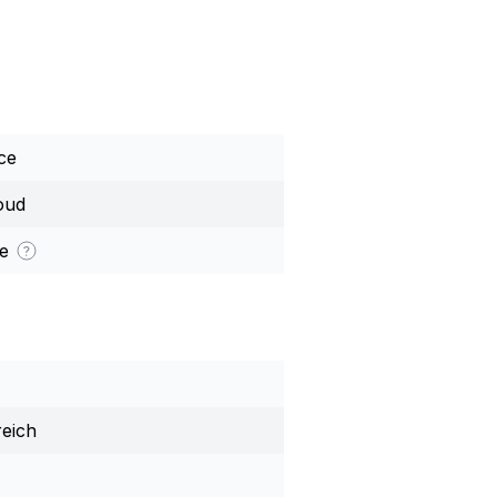
ce
oud
ie
eich