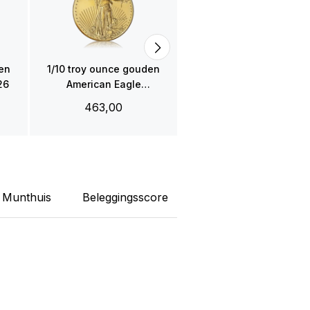
Krugerrand munt
2025/2026
450,00
den
1/10 troy ounce gouden
26
American Eagle
2025/2026
463,00
Munthuis
Beleggingsscore