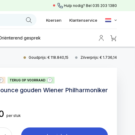
Hulp nodig? Bel
035 203 1380
Koersen
Klantenservice
Oriënterend gesprek
Goudprijs: € 118.840,15
Zilverprijs: € 1.736,14
TERUG OP VOORRAAD
y ounce gouden Wiener Philharmoniker
00
per stuk