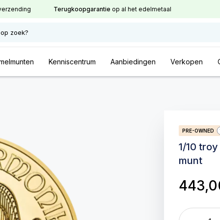
verzending
Terugkoopgarantie
op al het edelmetaal
 op zoek?
melmunten
Kenniscentrum
Aanbiedingen
Verkopen
PRE-OWNED
1/10 tro
munt
443,