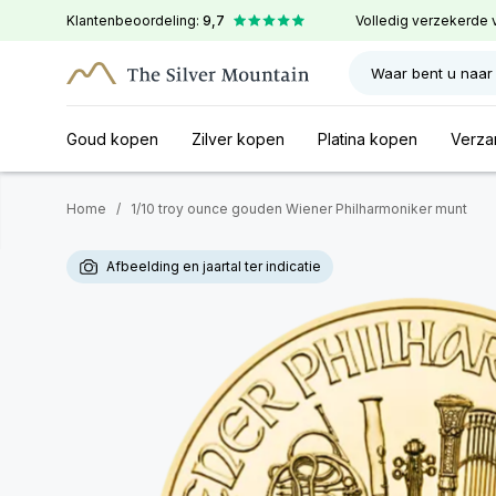
Klantenbeoordeling:
9,7
Volledig verzekerde 
Waar bent u naar
Goud kopen
Zilver kopen
Platina kopen
Verza
Home
/
1/10 troy ounce gouden Wiener Philharmoniker munt
Afbeelding en jaartal ter indicatie