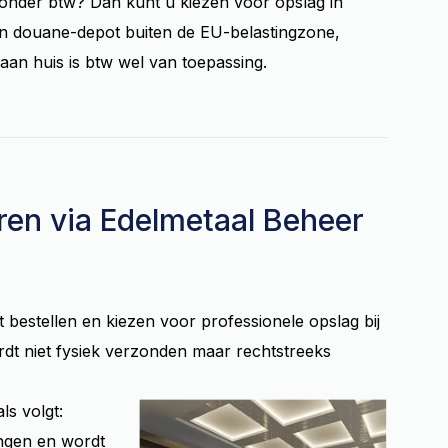
en zonder btw? Dan kunt u kiezen voor opslag in
een douane-depot buiten de EU-belastingzone,
 aan huis is btw wel van toepassing.
eren via Edelmetaal Beheer
t bestellen en kiezen voor professionele opslag bij
t niet fysiek verzonden maar rechtstreeks
ls volgt:
angen en wordt