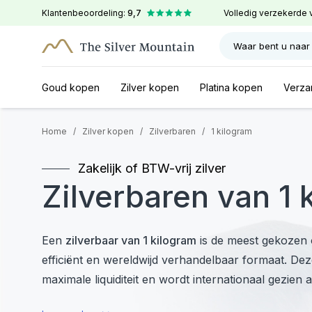
Klantenbeoordeling:
9,7
Volledig verzekerde 
Waar bent u naar
Goud kopen
Zilver kopen
Platina kopen
Verza
Home
/
Zilver kopen
/
Zilverbaren
/
1 kilogram
Zakelijk of BTW-vrij zilver
Zilverbaren van 1 
Een
zilverbaar van 1 kilogram
is de meest gekozen o
efficiënt en wereldwijd verhandelbaar formaat. Dez
maximale liquiditeit en wordt internationaal gezien