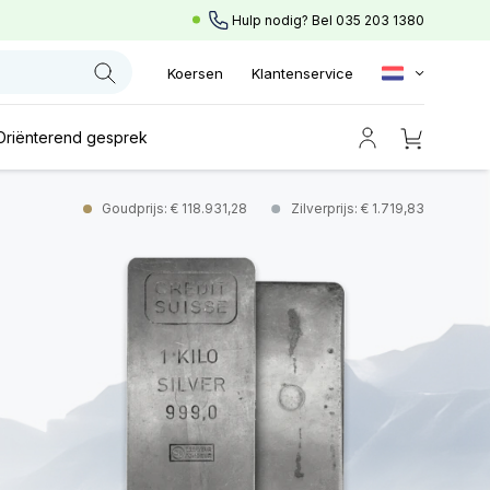
Hulp nodig? Bel
035 203 1380
Koersen
Klantenservice
Oriënterend gesprek
Goudprijs: € 118.931,28
Zilverprijs: € 1.719,83