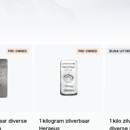
PRE-OWNED
PRE-OWNED
BIJNA UITV
baar diverse
1 kilogram zilverbaar
1 kilo z
n
Heraeus
diverse