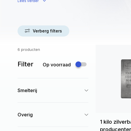
Lees verder
Verberg filters
6 producten
Filter
Op voorraad
Smelterij
Overig
1 kilo zilver
producente