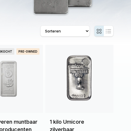
ERKOCHT
PRE-OWNED
ilveren muntbaar
1 kilo Umicore
 producenten
zilverbaar