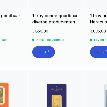
e goudbaar
1 troy ounce goudbaar
1 troy 
diverse producenten
Heraeus
3.850,00
3.835,00
rraad
2 stuks op voorraad
Levertijd