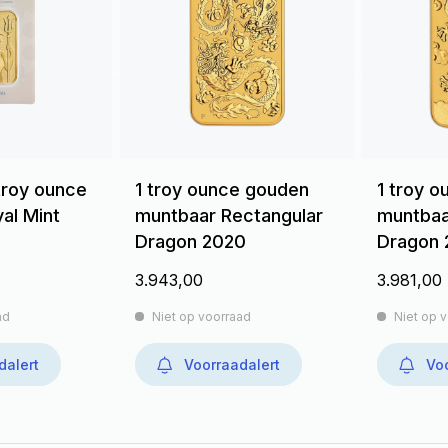
troy ounce
1 troy ounce gouden
1 troy 
yal Mint
muntbaar Rectangular
muntbaa
Dragon 2020
Dragon 
3.943,00
3.981,00
ad
Niet op voorraad
Niet op 
dalert
Voorraadalert
Voo