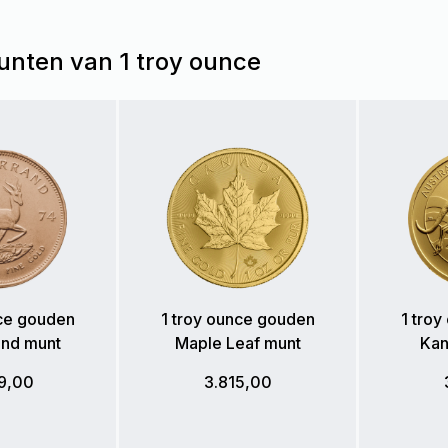
nten van 1 troy ounce
nce gouden
1 troy ounce gouden
1 tro
and munt
Maple Leaf munt
Kan
9,00
3.815,00