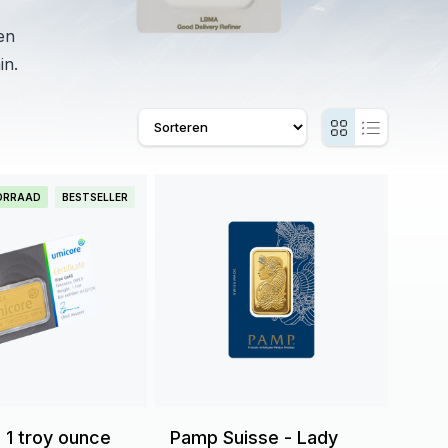
en
in.
ORRAAD
BESTSELLER
 1 troy ounce
Pamp Suisse - Lady