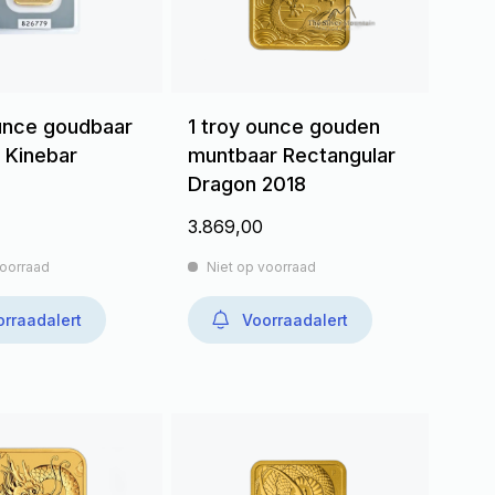
ounce goudbaar
1 troy ounce gouden
 Kinebar
muntbaar Rectangular
Dragon 2018
3.869,00
voorraad
Niet op voorraad
rraadalert
Voorraadalert