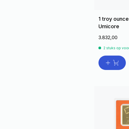
1 troy ounc
Umicore
3.832,00
2 stuks op voo