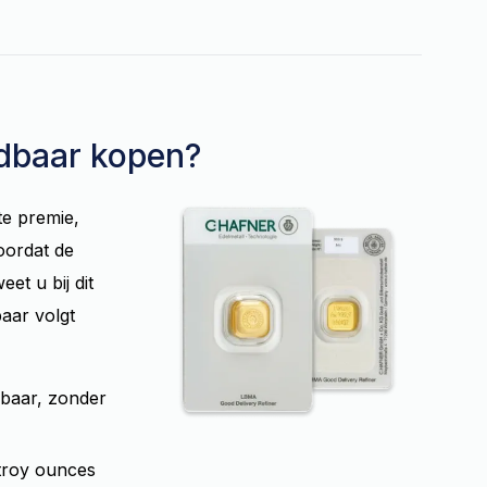
dbaar kopen?
te premie,
oordat de
et u bij dit
aar volgt
lbaar, zonder
 troy ounces