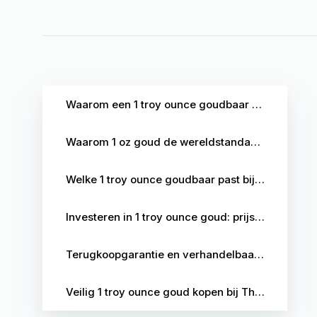
Waarom een 1 troy ounce goudbaar kopen?
Waarom 1 oz goud de wereldstandaard is
Welke 1 troy ounce goudbaar past bij u?
Investeren in 1 troy ounce goud: prijs en waarde
Terugkoopgarantie en verhandelbaarheid
Veilig 1 troy ounce goud kopen bij The Silver Mountain