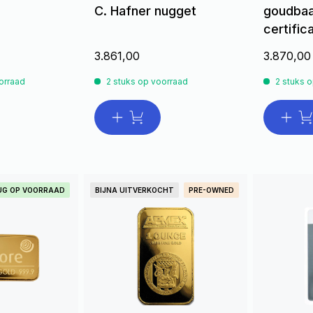
C. Hafner nugget
goudbaa
certific
3.861,00
3.870,00
orraad
2 stuks op voorraad
2 stuks 
UG OP VOORRAAD
BIJNA UITVERKOCHT
PRE-OWNED