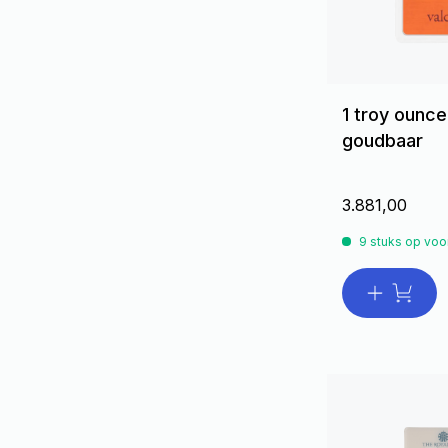
1 troy ounc
goudbaar
3.881,00
9 stuks op voo