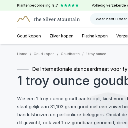
Klantenbeoordeling:
9,7
Volledig verzekerde 
Waar bent u naar
Goud kopen
Zilver kopen
Platina kopen
Verza
Home
/
Goud kopen
/
Goudbaren
/
1 troy ounce
De internationale standaardmaat voor f
1 troy ounce goud
Wie een 1 troy ounce goudbaar koopt, kiest voor d
staat gelijk aan 31,103 gram goud met een zuiverh
handelshuizen en particuliere beleggers. Omdat de i
dit gewicht, ook wel 1 oz goudbaar genoemd, direc