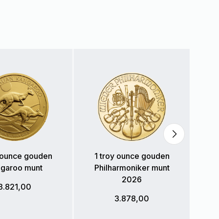
1
Ma
y ounce gouden
1 troy ounce gouden
garoo munt
Philharmoniker munt
2026
3.821,00
3.878,00