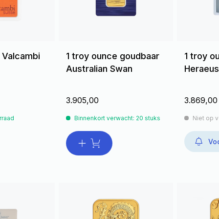
e Valcambi
1 troy ounce goudbaar
1 troy 
Australian Swan
Heraeus
3.905,00
3.869,00
rraad
Binnenkort verwacht: 20 stuks
Niet op 
Voo