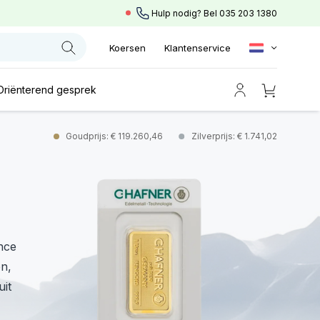
Hulp nodig? Bel
035 203 1380
Koersen
Klantenservice
Oriënterend gesprek
Goudprijs: € 119.260,46
Zilverprijs: € 1.741,02
nce
en,
uit