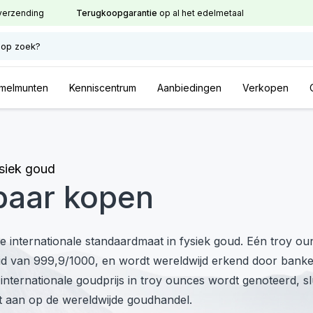
verzending
Terugkoopgarantie
op al het edelmetaal
 op zoek?
melmunten
Kenniscentrum
Aanbiedingen
Verkopen
ysiek goud
baar kopen
e internationale standaardmaat in fysiek goud. Eén troy ou
eid van 999,9/1000, en wordt wereldwijd erkend door bank
nternationale goudprijs in troy ounces wordt genoteerd, sl
t aan op de wereldwijde goudhandel.