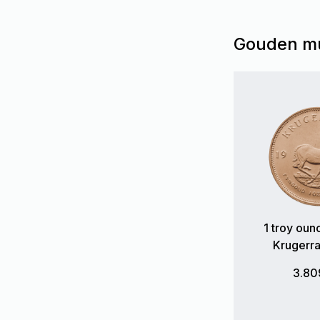
Gouden mu
1 troy ou
Krugerr
3.80