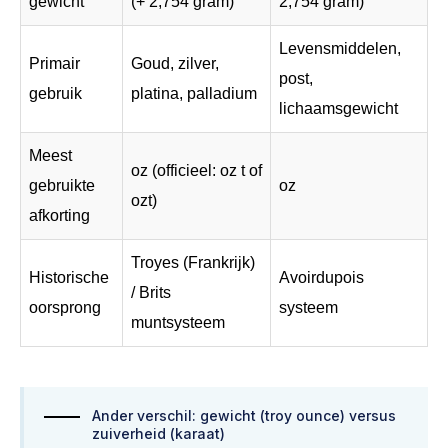
gewicht
(+ 2,754 gram)
2,754 gram)
Levensmiddelen,
Primair
Goud, zilver,
post,
gebruik
platina, palladium
lichaamsgewicht
Meest
oz (officieel: oz t of
gebruikte
oz
ozt)
afkorting
Troyes (Frankrijk)
Historische
Avoirdupois
/ Brits
oorsprong
systeem
muntsysteem
Ander verschil: gewicht (troy ounce) versus
zuiverheid (karaat)