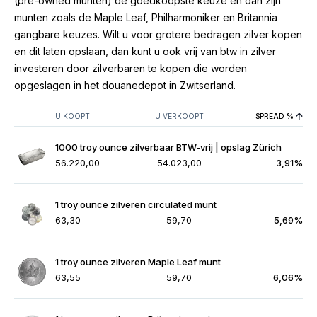
(pre-owned munten) de goedkoopste keuze en dan zijn
munten zoals de Maple Leaf, Philharmoniker en Britannia
gangbare keuzes. Wilt u voor grotere bedragen zilver kopen
en dit laten opslaan, dan kunt u ook vrij van btw in zilver
investeren door zilverbaren te kopen die worden
opgeslagen in het douanedepot in Zwitserland.
U KOOPT
U VERKOOPT
SPREAD %
1000 troy ounce zilverbaar BTW-vrij | opslag Zürich
56.220,00
54.023,00
3,91%
1 troy ounce zilveren circulated munt
63,30
59,70
5,69%
1 troy ounce zilveren Maple Leaf munt
63,55
59,70
6,06%