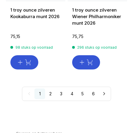
1 troy ounce zilveren
1 troy ounce zilveren
Kookaburra munt 2026
Wiener Philharmoniker
munt 2026
75,15
75,75
98 stuks op voorraad
296 stuks op voorraad
1
2
3
4
5
6