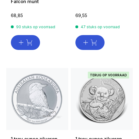
Falcon munt
68,85
69,55
90 stuks op voorraad
47 stuks op voorraad
TERUG OP VOORRAAD
1 troy ounce zilveren
1 troy ounce zilveren