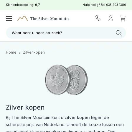
Klantenbeoordeling:
9,7
Hulp nodig? Bel
035 203 1380
Filter
Zoeken
Waar bent u naar op zoek?
Home
/
Zilver kopen
Zilver kopen
Bij The Silver Mountain kunt u
zilver kopen
tegen de
scherpste prijs van Nederland. U heeft de keuze tussen een
assortiment zilveren munten en diverse zilverbaren. Ons