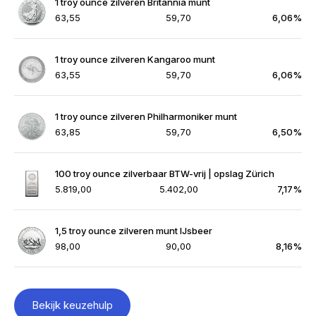
1 troy ounce zilveren Britannia munt
63,55
59,70
6,06%
1 troy ounce zilveren Kangaroo munt
63,55
59,70
6,06%
1 troy ounce zilveren Philharmoniker munt
63,85
59,70
6,50%
100 troy ounce zilverbaar BTW-vrij | opslag Zürich
5.819,00
5.402,00
7,17%
1,5 troy ounce zilveren munt IJsbeer
98,00
90,00
8,16%
Bekijk keuzehulp