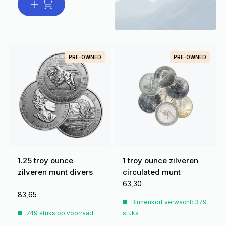
PRE-OWNED
PRE-OWNED
1.25 troy ounce
1 troy ounce zilveren
zilveren munt divers
circulated munt
63,30
83,65
Binnenkort verwacht: 379
749 stuks op voorraad
stuks