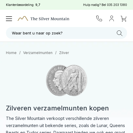
Klantenbeoordeling:
9,7
Hulp nodig? Bel
035 203 1380
Filter
Zoeken
Waar bent u naar op zoek?
Home
/
Verzamelmunten
/
Zilver
Zilveren verzamelmunten kopen
The Silver Mountain verkoopt verschillende zilveren
verzamelmunten uit bekende series, zoals de Lunar, Queens
Beasts en Tudor series. Daarnaast bieden we ook een groot