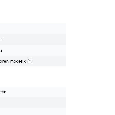
er
m
oren mogelijk
aten