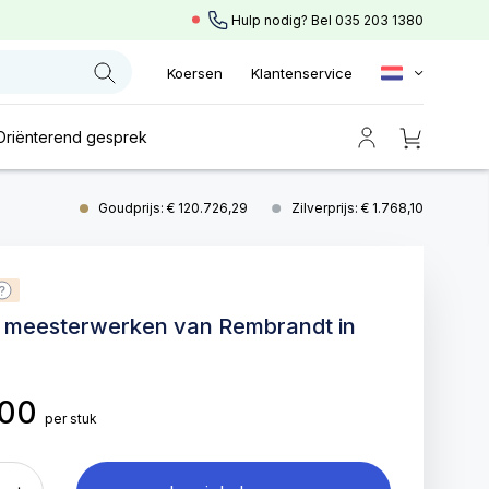
Hulp nodig? Bel
035 203 1380
Koersen
Klantenservice
Oriënterend gesprek
Goudprijs: € 120.726,29
Zilverprijs: € 1.768,10
e meesterwerken van Rembrandt in
,00
per stuk