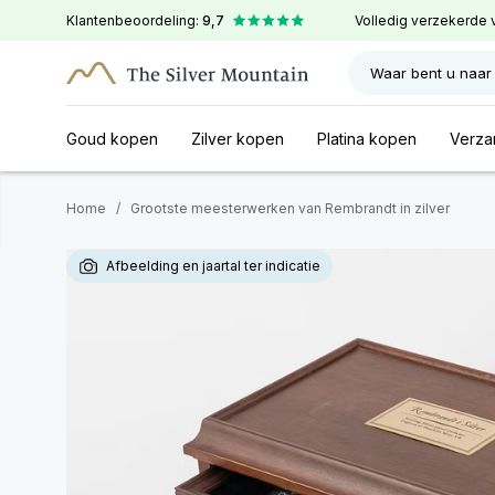
Klantenbeoordeling:
9,7
Volledig verzekerde 
Waar bent u naar
Goud kopen
Zilver kopen
Platina kopen
Verza
Home
/
Grootste meesterwerken van Rembrandt in zilver
Afbeelding en jaartal ter indicatie