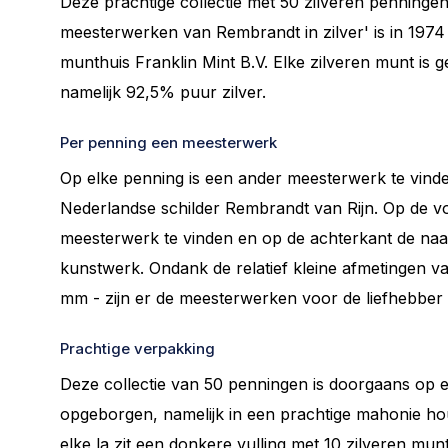
Deze prachtige collectie met 50 zilveren penningen 
meesterwerken van Rembrandt in zilver' is in 197
munthuis Franklin Mint B.V. Elke zilveren munt is ge
namelijk 92,5% puur zilver.
Per penning een meesterwerk
Op elke penning is een ander meesterwerk te vin
Nederlandse schilder Rembrandt van Rijn. Op de voo
meesterwerk te vinden en op de achterkant de naa
kunstwerk. Ondank de relatief kleine afmetingen v
mm - zijn er de meesterwerken voor de liefhebber
Prachtige verpakking
Deze collectie van 50 penningen is doorgaans op 
opgeborgen, namelijk in een prachtige mahonie hout
elke la zit een donkere vulling met 10 zilveren mun