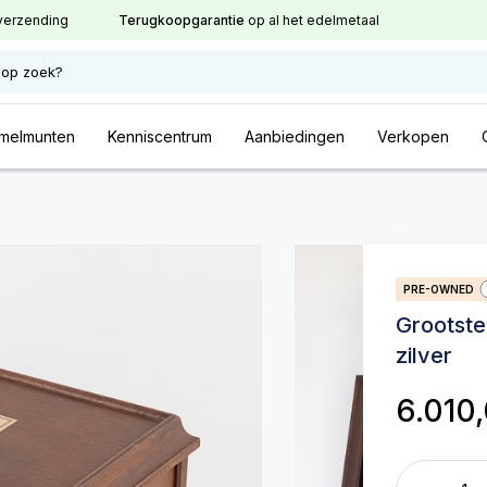
verzending
Terugkoopgarantie
op al het edelmetaal
 op zoek?
melmunten
Kenniscentrum
Aanbiedingen
Verkopen
PRE-OWNED
Grootst
zilver
6.010