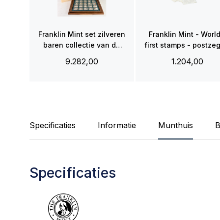
Franklin Mint set zilveren
Franklin Mint - World
baren collectie van de
first stamps - postze
mooiste zeilschepen
in sterling zilver
9.282,00
1.204,00
Specificaties
Informatie
Munthuis
B
Specificaties