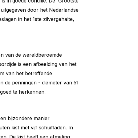
is in goede conditie. De 'Grootste
4 uitgegeven door het Nederlandse
slagen in het 1ste zilvergehalte,
den van de wereldberoemde
rzijde is een afbeelding van het
m van het betreffende
an de penningen - diameter van 51
 goed te herkennen.
een bijzondere manier
en kist met vijf schuifladen. In
ten. De kist heeft een afmeting