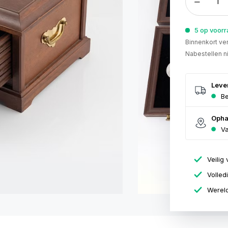
5 op voor
Binnenkort ver
Nabestellen n
Leve
Be
Opha
Va
Veilig 
Volled
Wereld