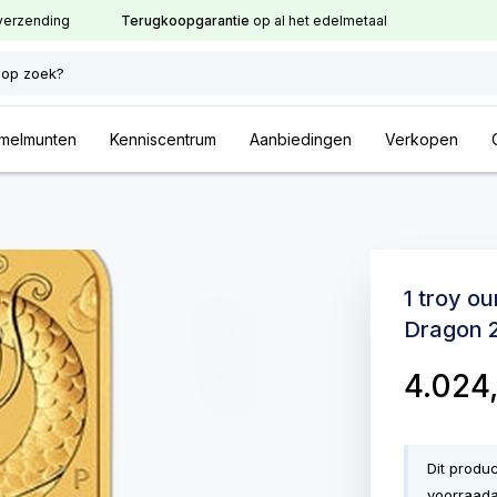
verzending
Terugkoopgarantie
op al het edelmetaal
 op zoek?
melmunten
Kenniscentrum
Aanbiedingen
Verkopen
1 troy o
Dragon 
4.024
Dit produ
voorraada