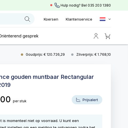
Hulp nodig? Bel
035 203 1380
Koersen
Klantenservice
Oriënterend gesprek
Goudprijs: € 120.726,29
Zilverprijs: € 1.768,10
unce gouden muntbaar Rectangular
2019
,00
Prijsalert
per stuk
ct is momenteel niet op voorraad. U kunt een
lert instellen om een melding te ontvangen zodra het