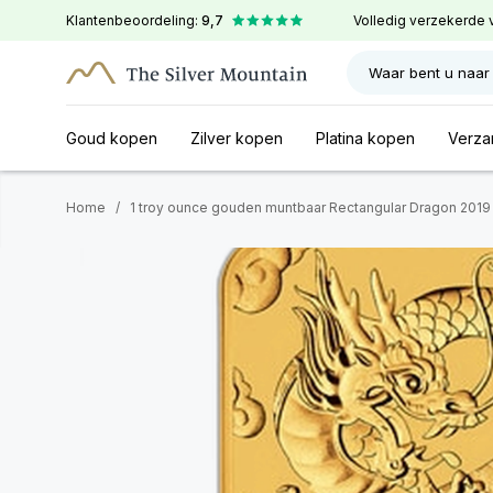
Klantenbeoordeling:
9,7
Volledig verzekerde 
Waar bent u naar
Goud kopen
Zilver kopen
Platina kopen
Verza
Home
/
1 troy ounce gouden muntbaar Rectangular Dragon 2019