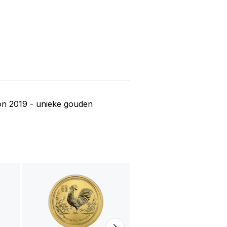
n 2019 - unieke gouden
1 troy ounce gouden
Lunar III Year of the
Snake 2013
4.129,00