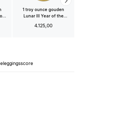
n
1 troy ounce gouden
Goat
Lunar III Year of the
Rooster 2017
4.125,00
eleggingsscore