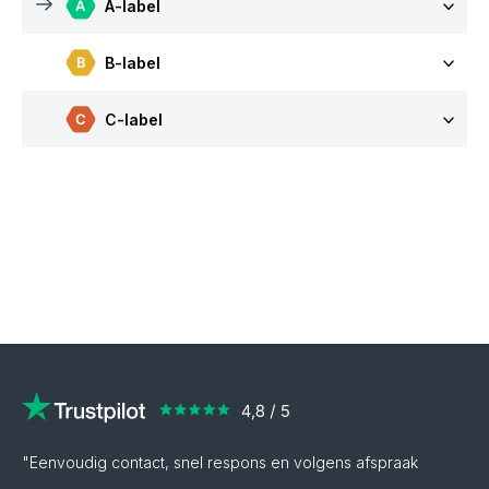
A-label
B-label
C-label
"Eenvoudig contact, snel respons en volgens afspraak