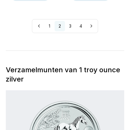
1
2
3
4
Verzamelmunten van 1 troy ounce
zilver