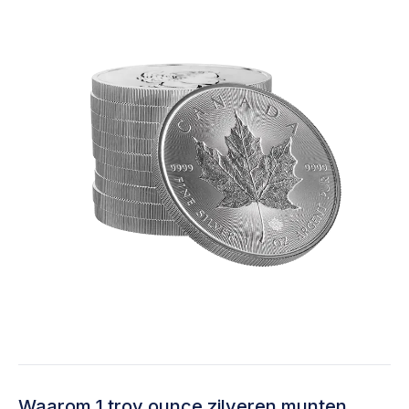
Waarom 1 troy ounce zilveren munten