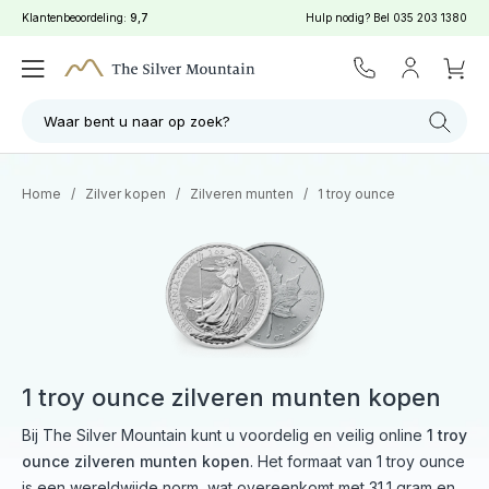
Klantenbeoordeling:
9,7
Hulp nodig? Bel
035 203 1380
Waar bent u naar op zoek?
Home
/
Zilver kopen
/
Zilveren munten
/
1 troy ounce
1 troy ounce zilveren munten kopen
Bij The Silver Mountain kunt u voordelig en veilig online
1 troy
ounce zilveren munten kopen
. Het formaat van 1 troy ounce
is een wereldwijde norm, wat overeenkomt met 31,1 gram en