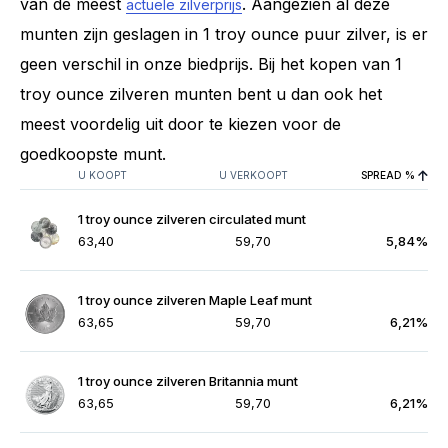
van de meest
. Aangezien al deze
actuele zilverprijs
munten zijn geslagen in 1 troy ounce puur zilver, is er
geen verschil in onze biedprijs. Bij het kopen van 1
troy ounce zilveren munten bent u dan ook het
meest voordelig uit door te kiezen voor de
goedkoopste munt.
U KOOPT
U VERKOOPT
SPREAD %
1 troy ounce zilveren circulated munt
63,40
59,70
5,84%
1 troy ounce zilveren Maple Leaf munt
63,65
59,70
6,21%
1 troy ounce zilveren Britannia munt
63,65
59,70
6,21%