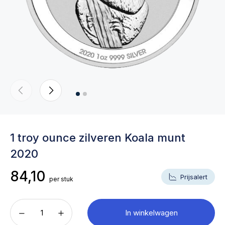
1 troy ounce zilveren Koala munt
2020
84,10
Prijsalert
per stuk
In winkelwagen