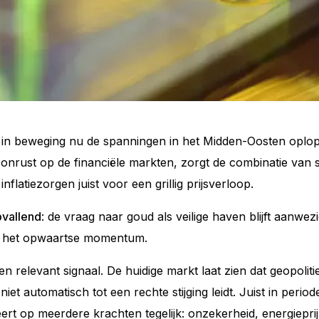
erk in beweging nu de spanningen in het Midden-Oosten opl
onrust op de financiële markten, zorgt de combinatie van st
inflatiezorgen juist voor een grillig prijsverloop.
pvallend
: de vraag naar goud als veilige haven blijft aanwe
 het opwaartse momentum.
en relevant signaal. De huidige markt laat zien dat geopolit
iet automatisch tot een rechte stijging leidt. Juist in perio
eert op meerdere krachten tegelijk: onzekerheid, energiepri