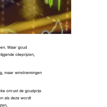
open. Waar goud
ijgende olieprijzen,
zig, maar winstnemingen
ieke onrust de goudprijs
den als deze wordt
jzen,