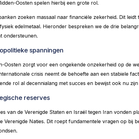
idden-Oosten spelen hierbij een grote rol.
anken zoeken massaal naar financiële zekerheid. Dit leidt t
ysiek edelmetaal. Hieronder bespreken we de drie belangrij
nt ondersteunen.
eopolitieke spanningen
en-Oosten zorgt voor een ongekende onzekerheid op de wer
internationale crisis neemt de behoefte aan een stabiele fac
nde rol al decennialang met succes en bewijst ook nu zijn
tegische reserves
ties van de Verenigde Staten en Israël tegen Iran vonden p
de Verenigde Naties. Dit roept fundamentele vragen op bij 
fondsen.