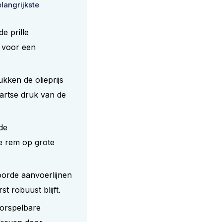
elangrijkste
de prille
 voor een
ken de olieprijs
aartse druk van de
de
e rem op grote
oorde aanvoerlijnen
t robuust blijft.
oorspelbare