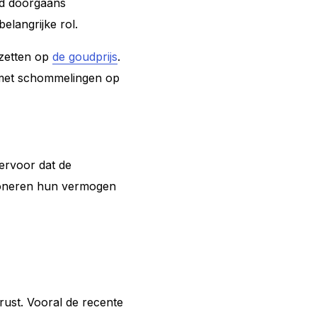
oud doorgaans
elangrijke rol.
k zetten op
de goudprijs
.
d met schommelingen op
ervoor dat de
tioneren hun vermogen
rust. Vooral de recente