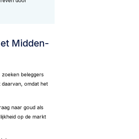
edreven door
het Midden-
es zoeken beleggers
rt daarvan, omdat het
raag naar goud als
lijkheid op de markt