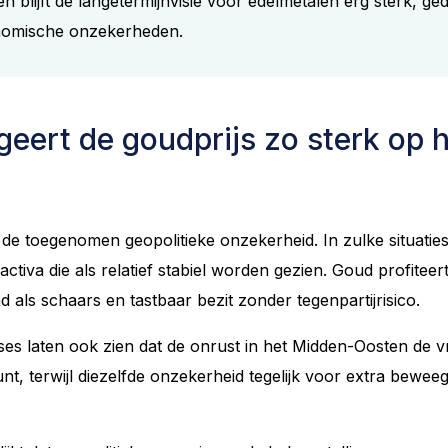
 blijft de langetermijnvisie voor edelmetalen erg sterk, g
nomische onzekerheden.
eert de goudprijs zo sterk op 
s de toegenomen geopolitieke onzekerheid. In zulke situati
 activa die als relatief stabiel worden gezien. Goud profitee
 als schaars en tastbaar bezit zonder tegenpartijrisico.
es laten ook zien dat de onrust in het Midden-Oosten de v
nt, terwijl diezelfde onzekerheid tegelijk voor extra beweeg