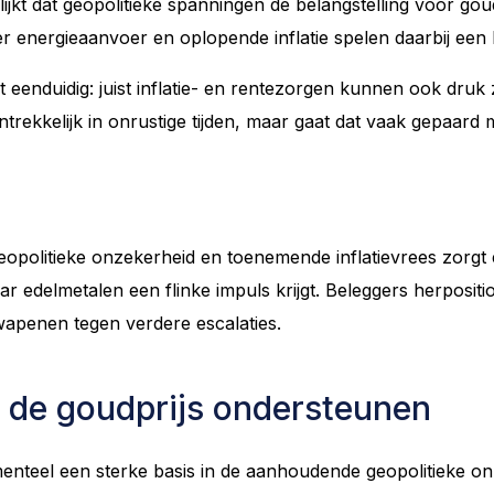
lijkt dat geopolitieke spanningen de belangstelling voor g
 energieaanvoer en oplopende inflatie spelen daarbij een b
niet eenduidig: juist inflatie- en rentezorgen kunnen ook dru
antrekkelijk in onrustige tijden, maar gaat dat vaak gepaar
opolitieke onzekerheid en toenemende inflatievrees zorgt 
r edelmetalen een flinke impuls krijgt. Beleggers herposi
apenen tegen verdere escalaties.
e de goudprijs ondersteunen
enteel een sterke basis in de aanhoudende geopolitieke on