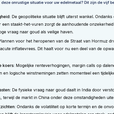
deze onrustige situatie voor uw edelmetaal? Dit zijn de vijf b
gheid:
De geopolitieke situatie blijft uiterst wankel. Ondanks 
 een staakt-het-vuren zorgt de aanhoudende onzekerheid
ge vraag naar goud als veilige haven.
lannen voor het heropenen van de Straat van Hormuz druk
cute inflatievrees. Dit haalt voor nu een deel van de opw
 koers:
Mogelijke renteverhogingen, margin calls op dalen
 en logische winstnemingen zetten momenteel een tijdelijk
asten:
De fysieke vraag naar goud daalt in India door verst
 terwijl de markt in China onder deze omstandigheden uiters
tzichten:
Ondanks de volatiliteit op korte termijn en de onv