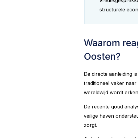
vredesgesprekken
structurele eco
Waarom reag
Oosten?
De directe aanleiding i
traditioneel vaker naar
wereldwijd wordt erkend
De recente goud analys
veilige haven ondersteu
zorgt.