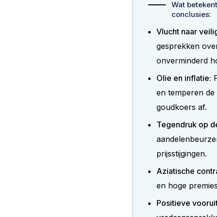
Wat betekent 
conclusies:
Vlucht naar veili
gesprekken over
onverminderd ho
Olie en inflatie:
P
en temperen de a
goudkoers af.
Tegendruk op de
aandelenbeurzen
prijsstijgingen.
Aziatische contr
en hoge premies,
Positieve voorui