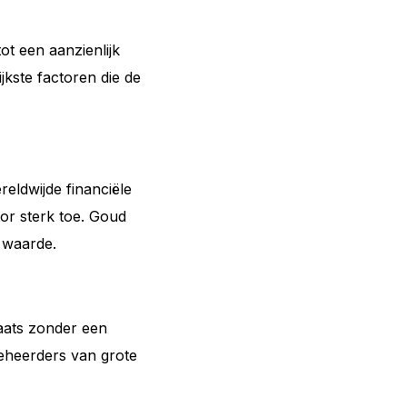
ot een aanzienlijk
kste factoren die de
eldwijde financiële
tor sterk toe. Goud
 waarde.
laats zonder een
beheerders van grote