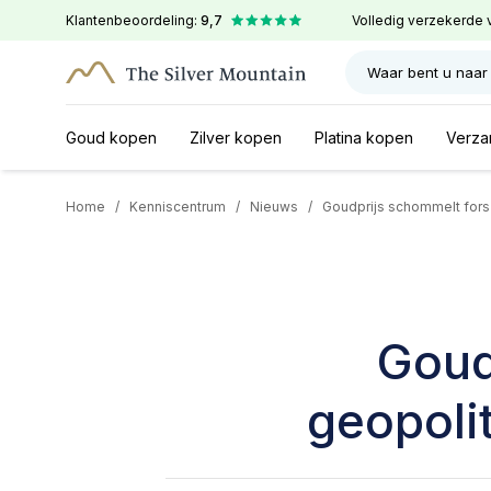
Klantenbeoordeling:
9,7
Volledig verzekerde 
Waar bent u naar
Goud kopen
Zilver kopen
Platina kopen
Verza
Home
/
Kenniscentrum
/
Nieuws
/
Goudprijs schommelt fors
Goud
geopoli