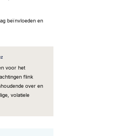
daag beïnvloeden en
uz
nen voor het
chtingen flink
aanhoudende over en
ge, volatiele