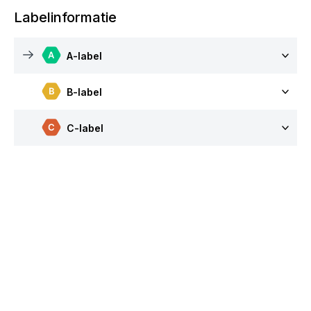
Labelinformatie
A-label
B-label
C-label