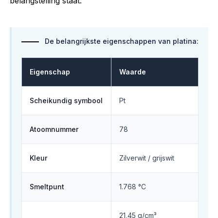
belangstelling staat.
De belangrijkste eigenschappen van platina:
Eigenschap
Waarde
Scheikundig symbool
Pt
Atoomnummer
78
Kleur
Zilverwit / grijswit
Smeltpunt
1.768 °C
21,45 g/cm³