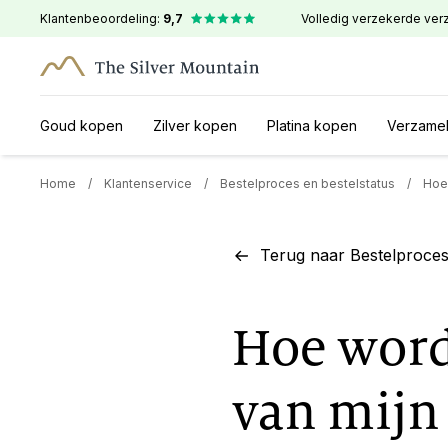
Klantenbeoordeling:
9,7
Volledig verzekerde ver
Goud kopen
Zilver kopen
Platina kopen
Verzame
Home
/
Klantenservice
/
Bestelproces en bestelstatus
/
Hoe
Terug naar Bestelproces 
Hoe word
van mijn 