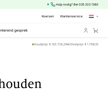
Hulp nodig? Bel
035 203 1380
Koersen
Klantenservice
ënterend gesprek
Goudprijs: € 120.726,29
Zilverprijs: € 1.768,10
ehouden