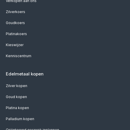
Verkopen aan ons
Zilverkoers
Goudkoers
Platinakoers
Kieswijzer
Kenniscentrum
Edelmetaal kopen
Zilver kopen
Goud kopen
Platina kopen
Palladium kopen
Oriënterend gesprek inplannen