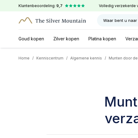
Klantenbeoordeling:
9,7
Volledig verzekerde 
Waar bent u naar
Goud kopen
Zilver kopen
Platina kopen
Verza
Home
/
Kenniscentrum
/
Algemene kennis
/
Munten door de 
Munt
verz