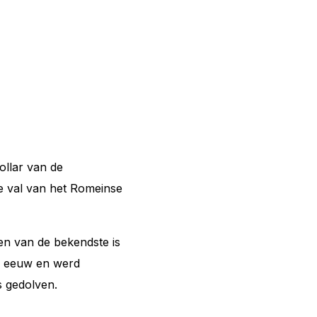
dollar van de
e val van het Romeinse
n van de bekendste is
e eeuw en werd
s gedolven.