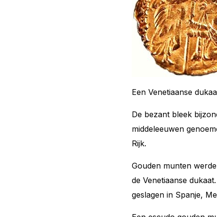
Een Venetiaanse dukaa
De
bezant
bleek bijzond
middeleeuwen genoemd.
Rijk.
Gouden munten werden 
de Venetiaanse
dukaat
geslagen in Spanje, M
Een escudo gouden mu