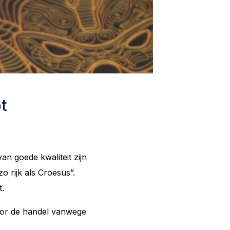
t
 goede kwaliteit zijn
o rijk als Croesus”.
t.
or de handel vanwege