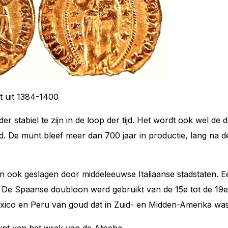
t uit 1384-1400
er stabiel te zijn in de loop der tijd. Het wordt ook wel de 
 De munt bleef meer dan 700 jaar in productie, lang na d
ook geslagen door middeleeuwse Italiaanse stadstaten. Ee
. De Spaanse
doubloon
werd gebruikt van de 15e tot de 19
exico en Peru van goud dat in Zuid- en Midden-Amerika wa
nt van het wrak van de Atocha