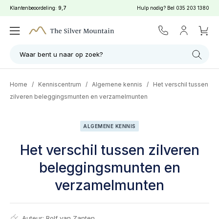
Klantenbeoordeling:
9,7
Hulp nodig? Bel
035 203 1380
Waar bent u naar op zoek?
Home
/
Kenniscentrum
/
Algemene kennis
/
Het verschil tussen
zilveren beleggingsmunten en verzamelmunten
ALGEMENE KENNIS
Het verschil tussen zilveren
beleggingsmunten en
verzamelmunten
Auteur:
Rolf van Zanten