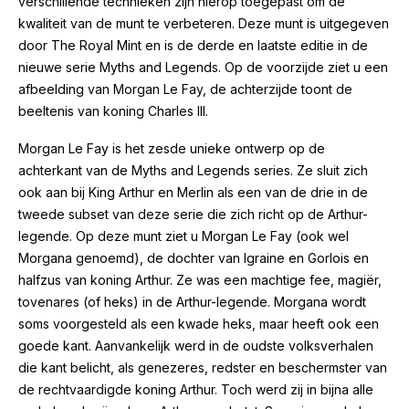
verschillende technieken zijn hierop toegepast om de
kwaliteit van de munt te verbeteren. Deze munt is uitgegeven
door The Royal Mint en is de derde en laatste editie in de
nieuwe serie Myths and Legends. Op de voorzijde ziet u een
afbeelding van Morgan Le Fay, de achterzijde toont de
beeltenis van koning Charles III.
Morgan Le Fay is het zesde unieke ontwerp op de
achterkant van de Myths and Legends series. Ze sluit zich
ook aan bij King Arthur en Merlin als een van de drie in de
tweede subset van deze serie die zich richt op de Arthur-
legende. Op deze munt ziet u Morgan Le Fay (ook wel
Morgana genoemd), de dochter van Igraine en Gorlois en
halfzus van koning Arthur. Ze was een machtige fee, magiër,
tovenares (of heks) in de Arthur-legende. Morgana wordt
soms voorgesteld als een kwade heks, maar heeft ook een
goede kant. Aanvankelijk werd in de oudste volksverhalen
die kant belicht, als genezeres, redster en beschermster van
de rechtvaardigde koning Arthur. Toch werd zij in bijna alle