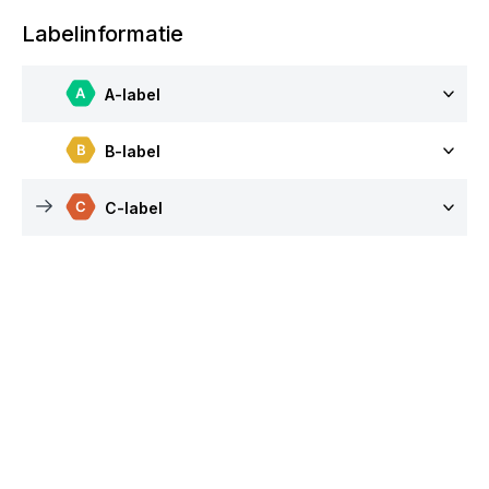
Labelinformatie
A-label
B-label
C-label