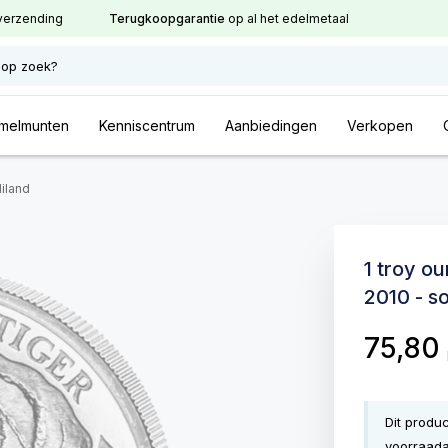
verzending
Terugkoopgarantie
op al het edelmetaal
 op zoek?
melmunten
Kenniscentrum
Aanbiedingen
Verkopen
liland
1 troy ou
2010 - s
75,80
Dit produ
voorraada