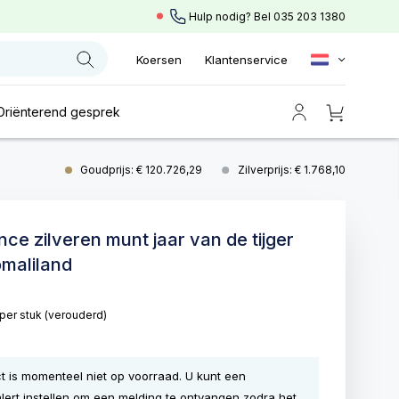
Hulp nodig? Bel
035 203 1380
Koersen
Klantenservice
Oriënterend gesprek
Goudprijs: € 120.726,29
Zilverprijs: € 1.768,10
nce zilveren munt jaar van de tijger
omaliland
per stuk
(verouderd)
ct is momenteel niet op voorraad. U kunt een
lert instellen om een melding te ontvangen zodra het