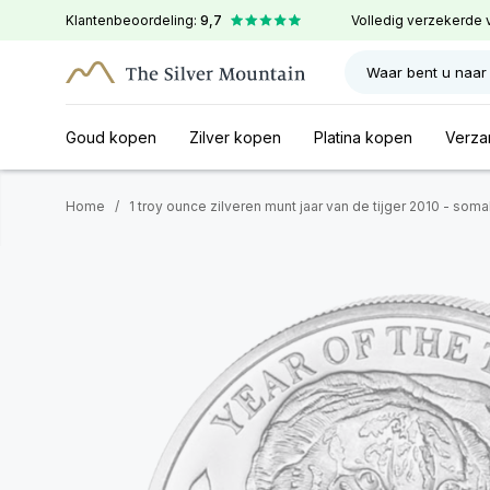
Klantenbeoordeling:
9,7
Volledig verzekerde 
Waar bent u naar
Goud kopen
Zilver kopen
Platina kopen
Verza
Home
/
1 troy ounce zilveren munt jaar van de tijger 2010 - soma