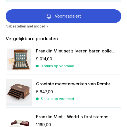
Voorraadalert
Nabestellen niet mogelijk
Vergelijkbare producten
Franklin Mint set zilveren baren collectie van de mooiste zeilschepen
9.014,00
3 stuks op voorraad
Grootste meesterwerken van Rembrandt in zilver
5.847,00
5 stuks op voorraad
Franklin Mint - World's first stamps - postzegels in sterling zilver
1.169,00