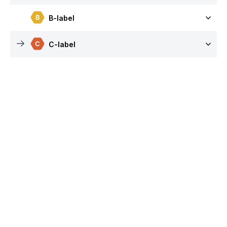
B-label
C-label