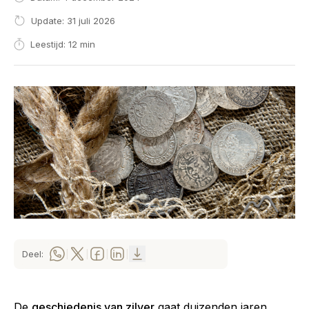
Update: 31 juli 2026
Leestijd: 12 min
Deel:
|
|
|
|
De
geschiedenis van zilver
gaat duizenden jaren