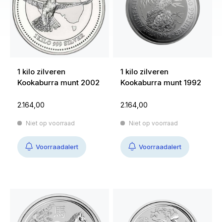
1 kilo zilveren
1 kilo zilveren
Kookaburra munt 2002
Kookaburra munt 1992
2.164,00
2.164,00
Niet op voorraad
Niet op voorraad
Voorraadalert
Voorraadalert