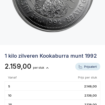
1 kilo zilveren Kookaburra munt 1992
2.159,00
Prijsalert
per stuk
Vanaf
Prijs per stuk
5
2.149,00
10
2.139,00
25
2.129,00