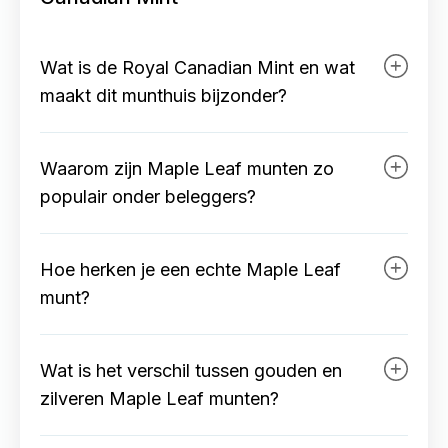
Wat is de Royal Canadian Mint en wat
maakt dit munthuis bijzonder?
De Royal Canadian Mint is het officiële
Waarom zijn Maple Leaf munten zo
munthuis van Canada en produceert
zowel circulated- als beleggingsmunten.
populair onder beleggers?
De combinatie van overheidsgarantie,
hoge zuiverheid en technologische
Maple Leaf munten zijn populair
innovatie maakt dit munthuis wereldwijd
Hoe herken je een echte Maple Leaf
vanwege hun hoge zuiverheid, sterke
toonaangevend.
internationale herkenbaarheid en goede
munt?
verhandelbaarheid. Daarnaast zorgen
geavanceerde beveiligingstechnieken
Echte Maple Leaf munten bevatten
voor extra vertrouwen bij aankoop en
Wat is het verschil tussen gouden en
specifieke beveiligingskenmerken zoals
verkoop.
microgravures en radiale lijnen. Deze
zilveren Maple Leaf munten?
details zijn moeilijk te vervalsen en
helpen bij het verifiëren van de
Gouden Maple Leaf munten worden