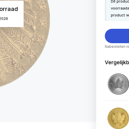
Dit produ
orraad
voorraada
product w
 2026
Nabestellen n
Vergelijk