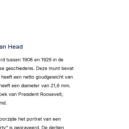
ian Head
rd tussen 1908 en 1929 in de
nse geschiedenis. Deze munt bevat
n heeft een netto goudgewicht van
heeft een diameter van 21,6 mm.
ek van President Roosevelt,
md.
oorzijde het portret van een
ty" is gegraveerd. De dertien