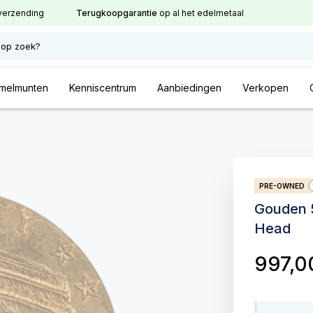
verzending
Terugkoopgarantie
op al het edelmetaal
 op zoek?
melmunten
Kenniscentrum
Aanbiedingen
Verkopen
PRE-OWNED
Gouden 5
Head
997,