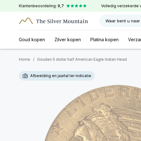
Klantenbeoordeling:
9,7
Volledig verzekerde 
Waar bent u naar
Goud kopen
Zilver kopen
Platina kopen
Verza
Home
/
Gouden 5 dollar half American Eagle Indian Head
Afbeelding en jaartal ter indicatie