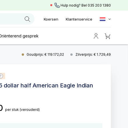
Hulp nodig? Bel
035 203 1380
Koersen
Klantenservice
Oriënterend gesprek
Goudprijs: € 119.172,02
Zilverprijs: € 1.729,49
 dollar half American Eagle Indian
00
per stuk
(verouderd)