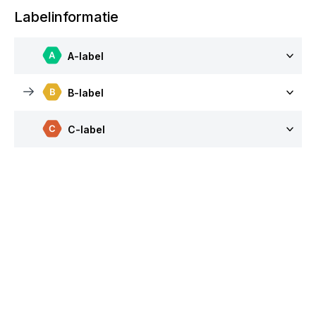
Labelinformatie
A-label
B-label
C-label