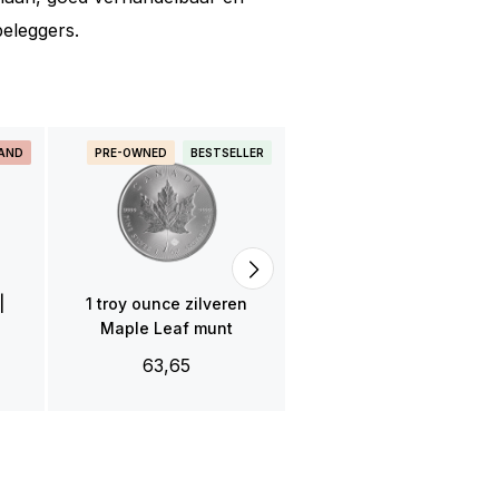
eleggers.
LAND
PRE-OWNED
BESTSELLER
PRE-OWNED
BESTSELLE
1 troy ounce gouden
Maple Leaf munt
3.856,00
|
1 troy ounce zilveren
Maple Leaf munt
63,65