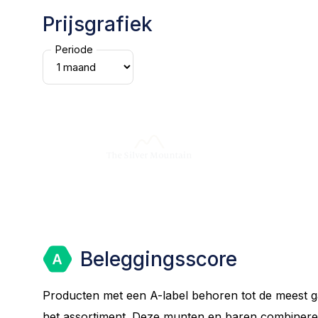
Prijsgrafiek
Periode
Beleggingsscore
Producten met een A-label behoren tot de meest g
het assortiment. Deze munten en baren combinere