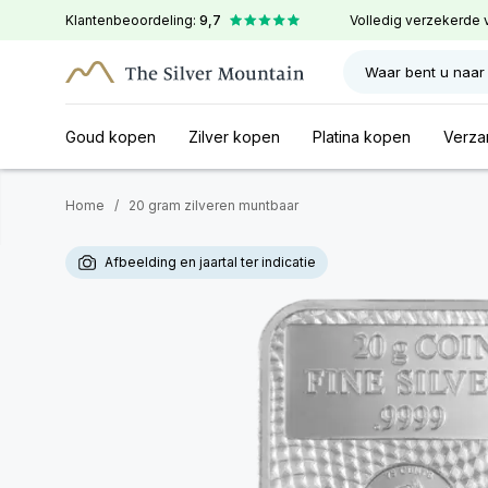
Klantenbeoordeling:
9,7
Volledig verzekerde 
Waar bent u naar
Goud kopen
Zilver kopen
Platina kopen
Verza
Home
/
20 gram zilveren muntbaar
Afbeelding en jaartal ter indicatie