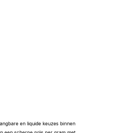
angbare en liquide keuzes binnen
n een scherpe prijs per gram met