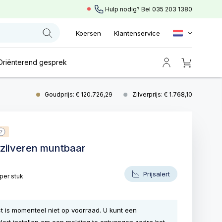
Hulp nodig? Bel
035 203 1380
Koersen
Klantenservice
Oriënterend gesprek
Goudprijs: € 120.726,29
Zilverprijs: € 1.768,10
zilveren muntbaar
Prijsalert
per stuk
ct is momenteel niet op voorraad. U kunt een