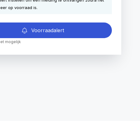
lert instellen om een melding te ontvangen zodra het
eer op voorraad is.
Voorraadalert
iet mogelijk