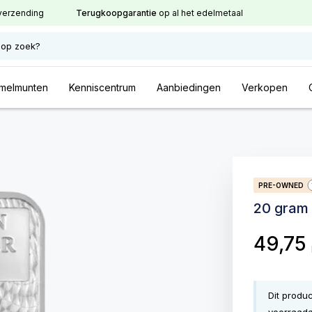
verzending
Terugkoopgarantie
op al het edelmetaal
 op zoek?
melmunten
Kenniscentrum
Aanbiedingen
Verkopen
PRE-OWNED
20 gram 
49,75
Dit produ