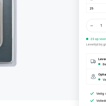
25
23 op voo
Levertijd bij 
Leve
Be
Opha
Va
Veilig 
Volled