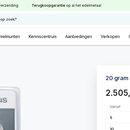
verzending
Terugkoopgarantie
op al het edelmetaal
 op zoek?
melmunten
Kenniscentrum
Aanbiedingen
Verkopen
20 gram
2.505
Vanaf
5
10