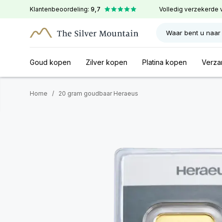
Klantenbeoordeling:
9,7
Volledig verzekerde 
Waar bent u naar
Goud kopen
Zilver kopen
Platina kopen
Verza
Home
/
20 gram goudbaar Heraeus