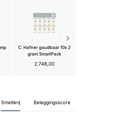
AANBIEDIN
Umicore 20 gram
goudbaar met certificaa
2.525,00
2.520,00
amp
C. Hafner goudbaar 10x 2
gram SmartPack
2.748,00
Smelterij
Beleggingsscore