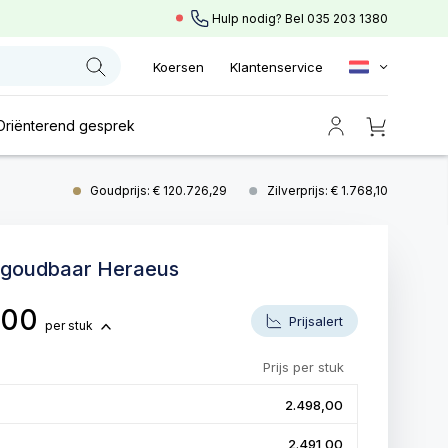
Hulp nodig? Bel
035 203 1380
Koersen
Klantenservice
Oriënterend gesprek
Goudprijs: € 120.726,29
Zilverprijs: € 1.768,10
 goudbaar Heraeus
,00
Prijsalert
per stuk
Prijs per stuk
2.498,00
2.491,00