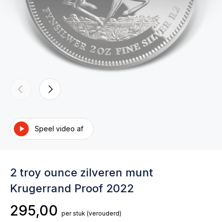
Speel video af
2 troy ounce zilveren munt
Krugerrand Proof 2022
295,00
per stuk
(verouderd)