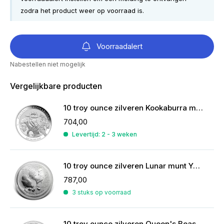
zodra het product weer op voorraad is.
Voorraadalert
Nabestellen niet mogelijk
Vergelijkbare producten
10 troy ounce zilveren Kookaburra munt
704,00
Levertijd: 2 - 3 weken
10 troy ounce zilveren Lunar munt Year of the Rooster 2017
787,00
3 stuks op voorraad
10 troy ounce zilveren Queen's Beasts munt