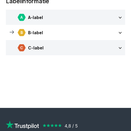
Labelinformatie
A-label
B-label
C-label