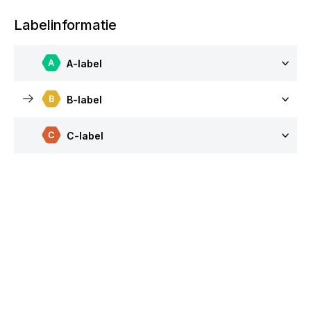
Labelinformatie
A-label
B-label
C-label