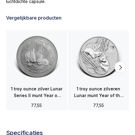
luchtdichte capsule.
Vergelijkbare producten
1 troy ounce zilver Lunar
1 troy ounce zilveren
Series II munt Year of
Lunar munt Year of the
the Rabbit 2011
Mouse 2020
77,55
77,55
Specificaties