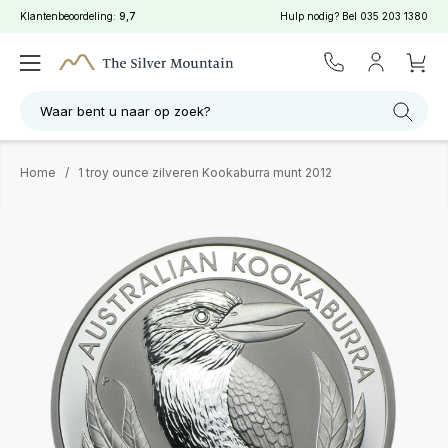
Klantenbeoordeling:
9,7
Hulp nodig? Bel
035 203 1380
Waar bent u naar op zoek?
Home
/
1 troy ounce zilveren Kookaburra munt 2012