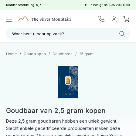
Klantenbeoordeling:
9,7
Hulp nodig? Bel
035 203 1380
Filter
Zoeken
Waar bent u naar op zoek?
Home
/
Goud kopen
/
Goudbaren
/
25 gram
Goudbaar van 2,5 gram kopen
Deze
2,5 gram goudbaren
hebben een uniek gewicht.
Slecht enkele gecertificeerde producenten maken deze
goudbaar van 2,5 gram, namelijk Umicore en Pamp Suisse.