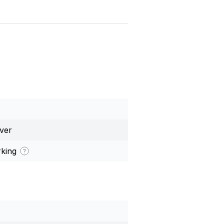
ver
rking