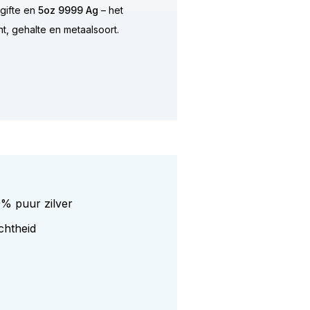
tgifte en
5oz 9999 Ag
– het
t, gehalte en metaalsoort.
9% puur zilver
chtheid