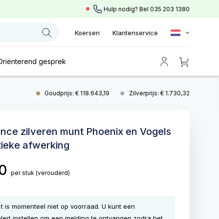
Hulp nodig? Bel
035 203 1380
Koersen
Klantenservice
Oriënterend gesprek
Goudprijs: € 118.643,19
Zilverprijs: € 1.730,32
unce zilveren munt Phoenix en Vogels
ieke afwerking
00
per stuk
(verouderd)
ct is momenteel niet op voorraad. U kunt een
lert instellen om een melding te ontvangen zodra het