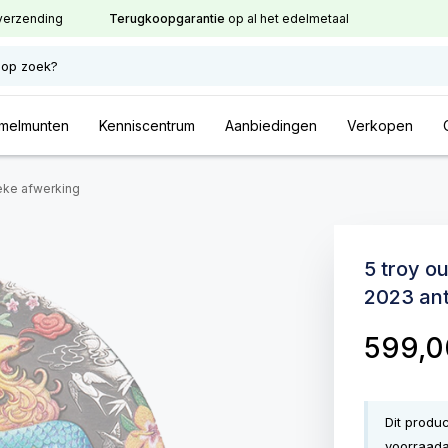
verzending
Terugkoopgarantie
op al het edelmetaal
 op zoek?
melmunten
Kenniscentrum
Aanbiedingen
Verkopen
ieke afwerking
5 troy o
2023 ant
599,
Dit produ
voorraada