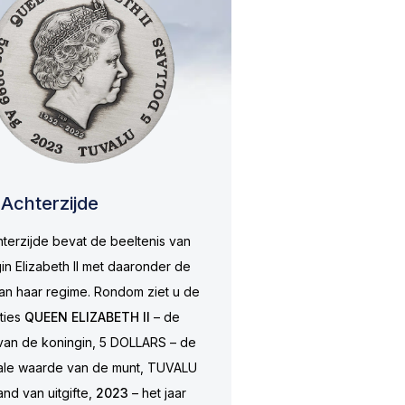
Achterzijde
terzijde bevat de beeltenis van
in Elizabeth II met daaronder de
an haar regime. Rondom ziet u de
pties
QUEEN ELIZABETH II
– de
an de koningin, 5 DOLLARS – de
ale waarde van de munt, TUVALU
and van uitgifte,
2023
– het jaar