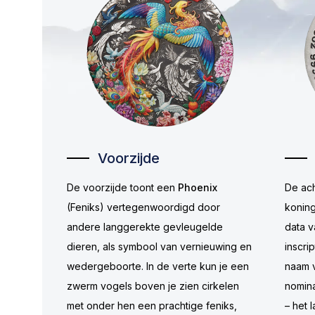
Voorzijde
De voorzijde toont een
Phoenix
De ach
(Feniks) vertegenwoordigd door
koning
andere langgerekte gevleugelde
data v
dieren, als symbool van vernieuwing en
inscri
wedergeboorte. In de verte kun je een
naam v
zwerm vogels boven je zien cirkelen
nomin
met onder hen een prachtige feniks,
– het l