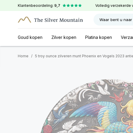
Klantenbeoordeling:
9,7
Volledig verzekerde 
Waar bent u naar
Goud kopen
Zilver kopen
Platina kopen
Verza
Home
/
5 troy ounce zilveren munt Phoenix en Vogels 2023 ant