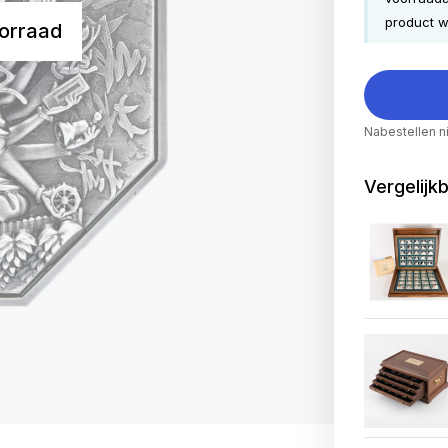
product w
orraad
Nabestellen n
Vergelijk