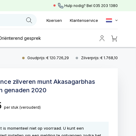
Hulp nodig? Bel
035 203 1380
Koersen
Klantenservice
Oriënterend gesprek
Goudprijs: € 120.726,29
Zilverprijs: € 1.768,10
unce zilveren munt Akasagarbhas
an genaden 2020
5
per stuk
(verouderd)
ct is momenteel niet op voorraad. U kunt een
lert instellen om een melding te ontvangen zodra het