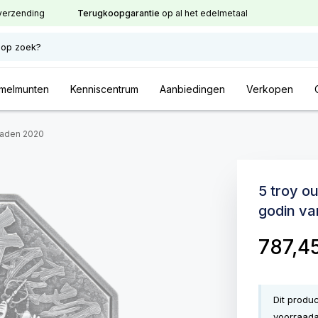
verzending
Terugkoopgarantie
op al het edelmetaal
 op zoek?
melmunten
Kenniscentrum
Aanbiedingen
Verkopen
naden 2020
5 troy o
godin v
787,4
Dit produ
voorraada