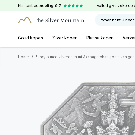
Klantenbeoordeling:
9,7
Volledig verzekerde 
Waar bent u naar
Goud kopen
Zilver kopen
Platina kopen
Verza
Home
/
5 troy ounce zilveren munt Akasagarbhas godin van ge