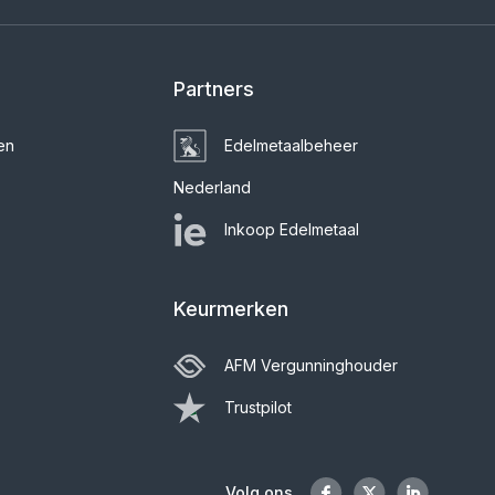
Partners
en
Edelmetaalbeheer
Nederland
Inkoop Edelmetaal
Keurmerken
AFM Vergunninghouder
Trustpilot
Volg ons