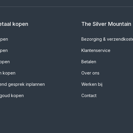
taal kopen
The Silver Mountain
open
Bezorging & verzendkost
open
Klantenservice
kopen
Betalen
um kopen
Over ons
rend gesprek inplannen
Werken bij
k goud kopen
Contact