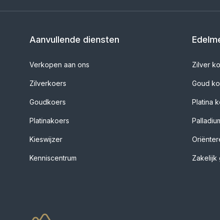
Aanvullende diensten
Edelme
Verkopen aan ons
Zilver k
Zilverkoers
Goud k
Goudkoers
Platina 
Platinakoers
Palladi
Kieswijzer
Oriënte
Kenniscentrum
Zakelij