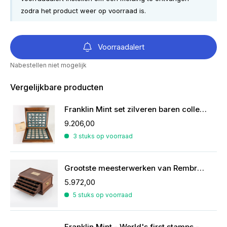
zodra het product weer op voorraad is.
Voorraadalert
Nabestellen niet mogelijk
Vergelijkbare producten
Franklin Mint set zilveren baren collectie van de mooiste zeilschepen
9.206,00
3 stuks op voorraad
Grootste meesterwerken van Rembrandt in zilver
5.972,00
5 stuks op voorraad
Franklin Mint - World's first stamps - postzegels in sterling zilver