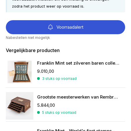
zodra het product weer op voorraad is.
Voorraadalert
Nabestellen niet mogelijk
Vergelijkbare producten
Franklin Mint set zilveren baren collectie van de mooiste zeilschepen
9.010,00
3 stuks op voorraad
Grootste meesterwerken van Rembrandt in zilver
5.844,00
5 stuks op voorraad
Franklin Mint - World's first stamps - postzegels in sterling zilver