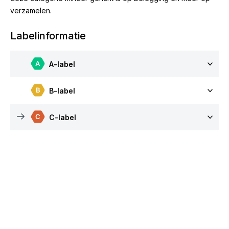
verzamelen.
Labelinformatie
A-label
B-label
C-label