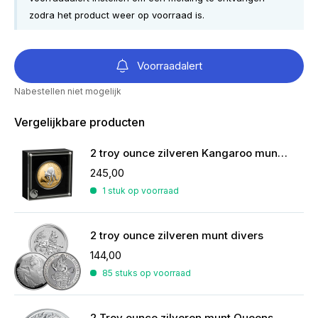
zodra het product weer op voorraad is.
Voorraadalert
Nabestellen niet mogelijk
Vergelijkbare producten
2 troy ounce zilveren Kangaroo munt reverse gilded
245,00
1 stuk op voorraad
2 troy ounce zilveren munt divers
144,00
85 stuks op voorraad
2 Troy ounce zilveren munt Queens Beasts Black Bull 2018