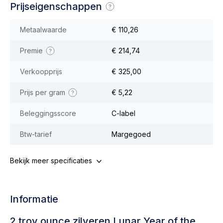
Prijseigenschappen
Metaalwaarde
€ 110,26
Premie
€ 214,74
Verkoopprijs
€ 325,00
Prijs per gram
€ 5,22
Beleggingsscore
C-label
Btw-tarief
Margegoed
Bekijk meer specificaties
Informatie
2 troy ounce zilveren Lunar Year of the