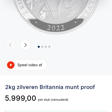
Speel video af
2kg zilveren Britannia munt proof
5.999,00
per stuk
(verouderd)