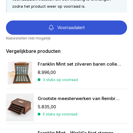
zodra het product weer op voorraad is.
Voorraadalert
Nabestellen niet mogelijk
Vergelijkbare producten
Franklin Mint set zilveren baren collectie van de mooiste zeilschepen
8.996,00
3 stuks op voorraad
Grootste meesterwerken van Rembrandt in zilver
5.835,00
5 stuks op voorraad
Franklin Mint - World's first stamps - postzegels in sterling zilver