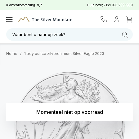
Klantenbeoordeling:
9,7
Hulp nodig? Bel
035 203 1380
Waar bent u naar op zoek?
Home
/
1 troy ounce zilveren munt Silver Eagle 2023
Momenteel niet op voorraad