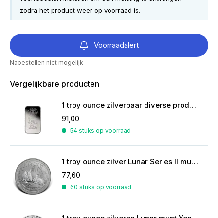
zodra het product weer op voorraad is.
Voorraadalert
Nabestellen niet mogelijk
Vergelijkbare producten
1 troy ounce zilverbaar diverse producenten
91,00
54 stuks op voorraad
1 troy ounce zilver Lunar Series II munt Year of the Rabbit 2011
77,60
60 stuks op voorraad
1 troy ounce zilveren Lunar munt Year of the Mouse 2020