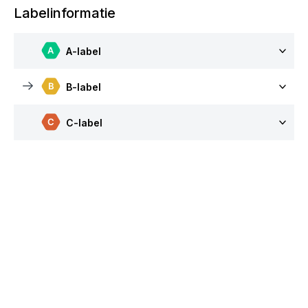
Labelinformatie
A-label
B-label
C-label