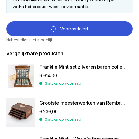
zodra het product weer op voorraad is.
Voorraadalert
Nabestellen niet mogelijk
Vergelijkbare producten
Franklin Mint set zilveren baren collectie van de mooiste zeilschepen
9.614,00
3 stuks op voorraad
Grootste meesterwerken van Rembrandt in zilver
6.236,00
6 stuks op voorraad
Franklin Mint - World's first stamps - postzegels in sterling zilver